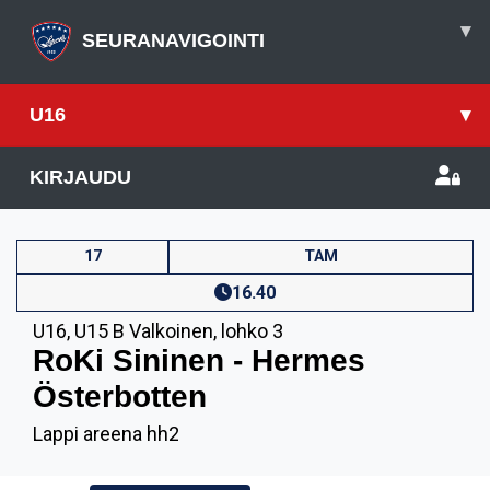
▾
SEURANAVIGOINTI
U16
▾
KIRJAUDU
17
TAM
16.40
U16
,
U15 B Valkoinen, lohko 3
RoKi Sininen - Hermes
Österbotten
Lappi areena hh2