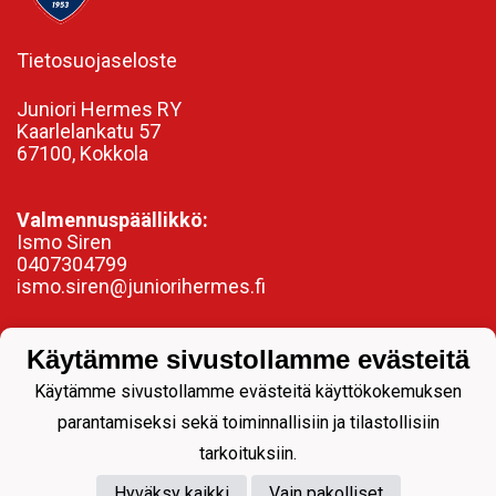
Tietosuojaseloste
Juniori Hermes RY
Kaarlelankatu 57
67100, Kokkola
Valmennuspäällikkö:
Ismo Siren
0407304799
ismo.siren@juniorihermes.fi
Käytämme sivustollamme evästeitä
Käytämme sivustollamme evästeitä käyttökokemuksen
parantamiseksi sekä toiminnallisiin ja tilastollisiin
tarkoituksiin.
Hyväksy kaikki
Vain pakolliset