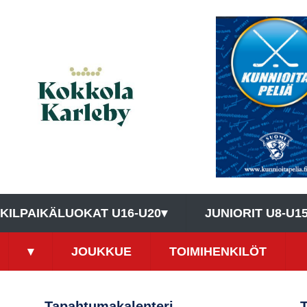
KILPAIKÄLUOKAT U16-U20
▾
JUNIORIT U8-U1
▾
JOUKKUE
TOIMIHENKILÖT
Tapahtumakalenteri