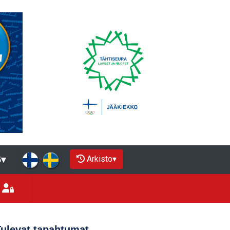
Arkisto
▾
5
▾
Tulevat tapahtumat