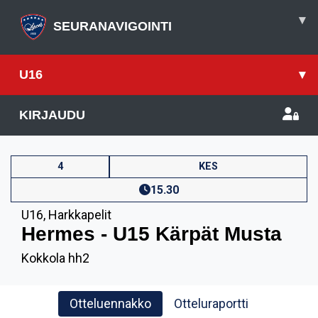
▾
SEURANAVIGOINTI
U16
▾
KIRJAUDU
4
KES
15.30
U16
,
Harkkapelit
Hermes - U15 Kärpät Musta
Kokkola hh2
Otteluennakko
Otteluraportti