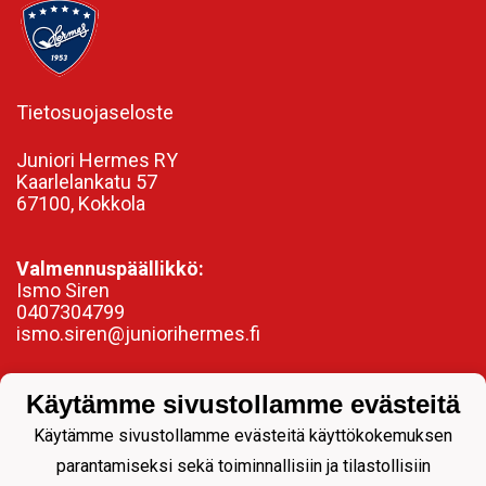
Tietosuojaseloste
Juniori Hermes RY
Kaarlelankatu 57
67100, Kokkola
Valmennuspäällikkö:
Ismo Siren
0407304799
ismo.siren@juniorihermes.fi
Käytämme sivustollamme evästeitä
Käytämme sivustollamme evästeitä käyttökokemuksen
parantamiseksi sekä toiminnallisiin ja tilastollisiin