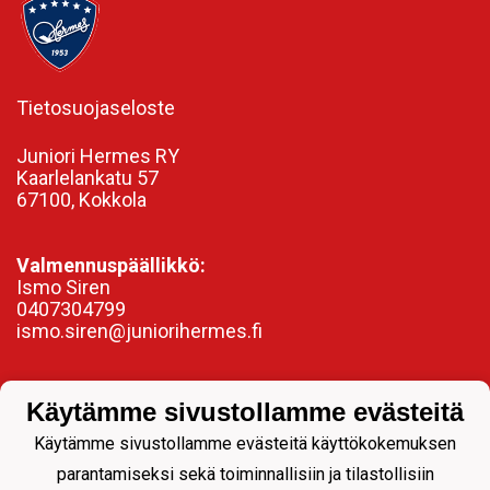
Tietosuojaseloste
Juniori Hermes RY
Kaarlelankatu 57
67100, Kokkola
Valmennuspäällikkö:
Ismo Siren
0407304799
ismo.siren@juniorihermes.fi
Käytämme sivustollamme evästeitä
Käytämme sivustollamme evästeitä käyttökokemuksen
parantamiseksi sekä toiminnallisiin ja tilastollisiin