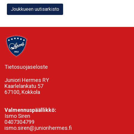
Joukkueen uutisarkisto
Tietosuojaseloste
Juniori Hermes RY
Kaarlelankatu 57
67100, Kokkola
Valmennuspäällikkö:
Ismo Siren
0407304799
ismo.siren@juniorihermes.fi