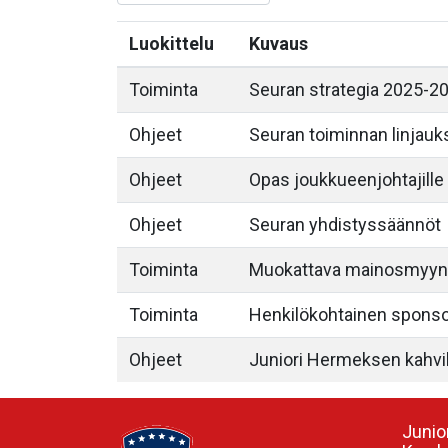
Luokittelu
Kuvaus
Toiminta
Seuran strategia 2025-2
Ohjeet
Seuran toiminnan linjauk
Ohjeet
Opas joukkueenjohtajille
Ohjeet
Seuran yhdistyssäännöt
Toiminta
Muokattava mainosmyynti
Toiminta
Henkilökohtainen sponso
Ohjeet
Juniori Hermeksen kahvil
Junio