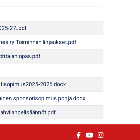
025-27..pdf
mes ry Toiminnan linjaukset.pdf
htajan opas.pdf
tisopimus2025-2026.docx
tainen sponsorisopimus pohja.docx
hvilanpelisäännöt.pdf