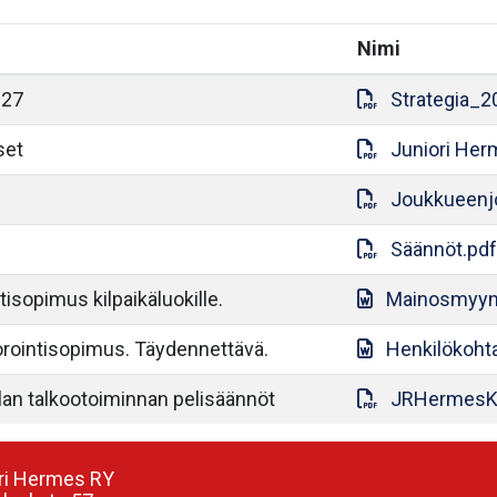
Nimi
027
Strategia_2
set
Juniori Her
Joukkueenjo
Säännöt.pdf
sopimus kilpaikäluokille.
Mainosmyyn
rointisopimus. Täydennettävä.
Henkilökoh
an talkootoiminnan pelisäännöt
JRHermesKa
ri Hermes RY