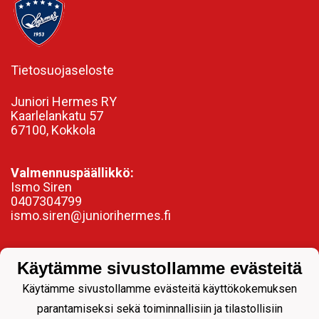
Tietosuojaseloste
Juniori Hermes RY
Kaarlelankatu 57
67100, Kokkola
Valmennuspäällikkö:
Ismo Siren
0407304799
ismo.siren@juniorihermes.fi
Käytämme sivustollamme evästeitä
Käytämme sivustollamme evästeitä käyttökokemuksen
parantamiseksi sekä toiminnallisiin ja tilastollisiin