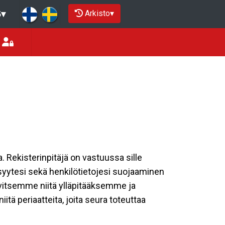
Arkisto
▾
5
▾
a. Rekisterinpitäjä on vastuussa sille
isyytesi sekä henkilötietojesi suojaaminen
rvitsemme niitä ylläpitääksemme ja
tä periaatteita, joita seura toteuttaa