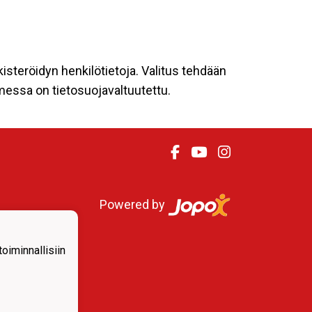
kisteröidyn henkilötietoja. Valitus tehdään
omessa on tietosuojavaltuutettu.
Powered by
iminnallisiin