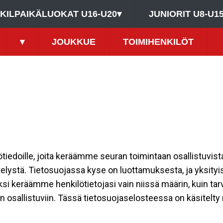
KILPAIKÄLUOKAT U16-U20
▾
JUNIORIT U8-U1
▾
JOUKKUE
TOIMIHENKILÖT
ilötiedoille, joita keräämme seuran toimintaan osallistuvist
ttelystä. Tietosuojassa kyse on luottamuksesta, ja yksity
ksi keräämme henkilötietojasi vain niissä määrin, kuin ta
allistuviin. Tässä tietosuojaselosteessa on käsitelty nii