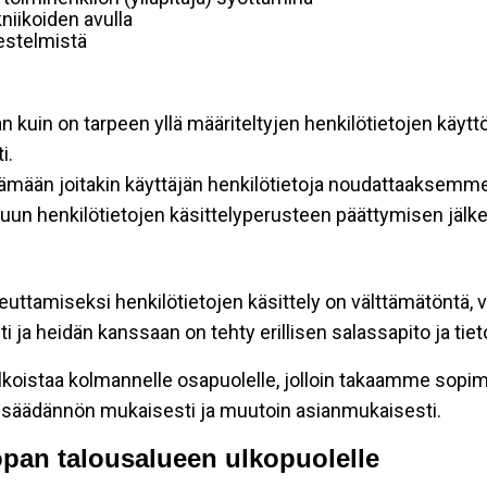
niikoiden avulla
rjestelmistä
an kuin on tarpeen yllä määriteltyjen henkilötietojen käytt
i.
ttämään joitakin käyttäjän henkilötietoja noudattaaksemme
un henkilötietojen käsittelyperusteen päättymisen jälk
teuttamiseksi henkilötietojen käsittely on välttämätöntä, v
 ja heidän kanssaan on tehty erillisen salassapito ja tie
koistaa kolmannelle osapuolelle, jolloin takaamme sopimus
insäädännön mukaisesti ja muutoin asianmukaisesti.
oopan talousalueen ulkopuolelle