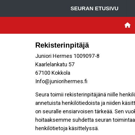
SEURAN ETUSIVU
Rekisterinpitäjä
Juniori Hermes 1009097-8
Kaarlelankatu 57
67100 Kokkola
Info@juniorihermes.fi
Seura toimii rekisterinpitäjänä niille henk
annetuista henkilötiedoista ja niiden käsi
on seuralle ensiarvoisen tärkeää. Sen vuo
hoitaaksemme suhdetta seuran toimintaan os
henkilötietoja käsittelyssä.