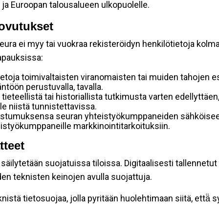
 ja Euroopan talousalueen ulkopuolelle.
ovutukset
ura ei myy tai vuokraa rekisteröidyn henkilötietoja kolman
tapauksissa:
etoja toimivaltaisten viranomaisten tai muiden tahojen e
töön perustuvalla, tavalla.
 tieteellistä tai historiallista tutkimusta varten edellyttäe
e niistä tunnistettavissa.
uostumuksensa seuran yhteistyökumppaneiden sähköiseen 
hteistyökumppaneille markkinointitarkoituksiin.
tteet
äilytetään suojatuissa tiloissa. Digitaalisesti tallennetut 
en teknisten keinojen avulla suojattuja.
stä tietosuojaa, jolla pyritään huolehtimaan siitä, että̈