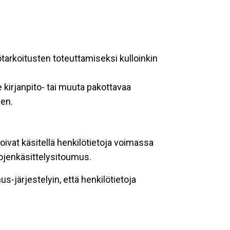
ötarkoitusten toteuttamiseksi kulloinkin
 kirjanpito- tai muuta pakottavaa
een.
oivat käsitellä henkilötietoja voimassa
tojenkäsittelysitoumus.
-järjestelyin, että henkilötietoja