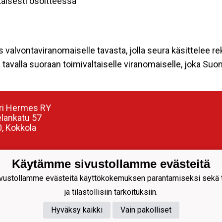
aisesti osoitteessa
s valvontaviranomaiselle tavasta, jolla seura käsittelee re
tavalla suoraan toimivaltaiselle viranomaiselle, joka Su
ri Hermes RY
elankatu 57
, Kokkola
nnuspäällikkö:
Käytämme sivustollamme evästeitä
Siren
304799
ustollamme evästeitä käyttökokemuksen parantamiseksi sekä to
siren@juniorihermes.fi
ja tilastollisiin tarkoituksiin.
Hyväksy kaikki
Vain pakolliset