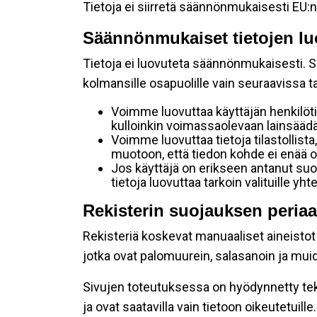
Tietoja ei siirretä säännönmukaisesti EU:n
Säännönmukaiset tietojen lu
Tietoja ei luovuteta säännönmukaisesti. Se
kolmansille osapuolille vain seuraavissa 
Voimme luovuttaa käyttäjän henkilöti
kulloinkin voimassaolevaan lainsäädän
Voimme luovuttaa tietoja tilastollista,
muotoon, että tiedon kohde ei enää ol
Jos käyttäjä on erikseen antanut s
tietoja luovuttaa tarkoin valituille y
Rekisterin suojauksen periaa
Rekisteriä koskevat manuaaliset aineistot s
jotka ovat palomuurein, salasanoin ja muid
Sivujen toteutuksessa on hyödynnetty tekni
ja ovat saatavilla vain tietoon oikeutetuille.