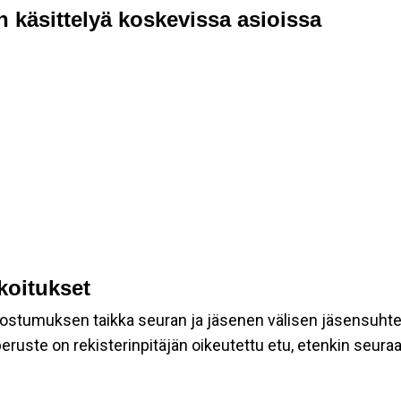
n käsittelyä koskevissa asioissa
rkoitukset
suostumuksen taikka seuran ja jäsenen välisen jäsensuht
eruste on rekisterinpitäjän oikeutettu etu, etenkin seuraav