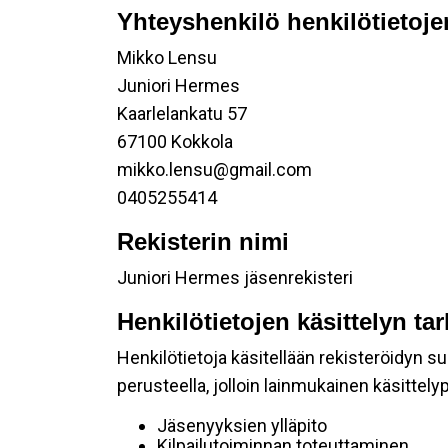
Yhteyshenkilö henkilötietoje
Mikko Lensu
Juniori Hermes
Kaarlelankatu 57
67100 Kokkola
mikko.lensu@gmail.com
0405255414
Rekisterin nimi
Juniori Hermes jäsenrekisteri
Henkilötietojen käsittelyn ta
Henkilötietoja käsitellään rekisteröidyn 
perusteella, jolloin lainmukainen käsittelyp
Jäsenyyksien ylläpito
Kilpailutoiminnan toteuttaminen