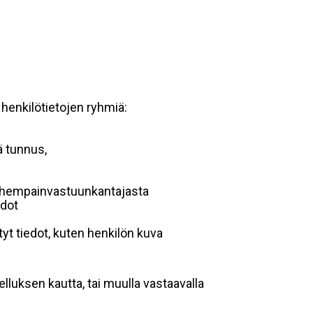
 henkilötietojen ryhmiä:
ä tunnus,
 vanhempainvastuunkantajasta
edot
yt tiedot, kuten henkilön kuva
lluksen kautta, tai muulla vastaavalla