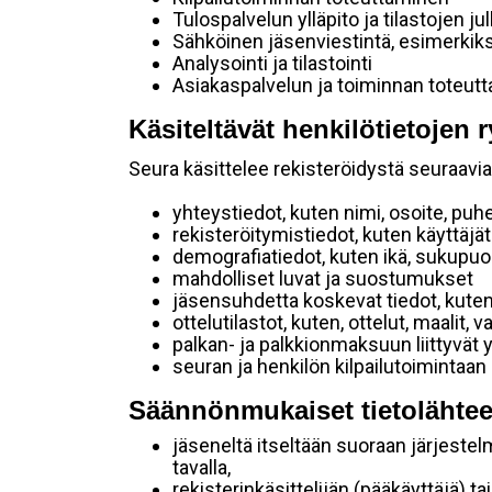
Tulospalvelun ylläpito ja tilastojen ju
Sähköinen jäsenviestintä, esimerkik
Analysointi ja tilastointi
Asiakaspalvelun ja toiminnan toteut
Käsiteltävät henkilötietojen r
Seura käsittelee rekisteröidystä seuraavia 
yhteystiedot, kuten nimi, osoite, puh
rekisteröitymistiedot, kuten käyttäj
demografiatiedot, kuten ikä, sukupuoli 
mahdolliset luvat ja suostumukset
jäsensuhdetta koskevat tiedot, kuten
ottelutilastot, kuten, ottelut, maalit,
palkan- ja palkkionmaksuun liittyvät 
seuran ja henkilön kilpailutoimintaan
Säännönmukaiset tietolähtee
jäseneltä itseltään suoraan järjestel
tavalla,
rekisterinkäsittelijän (pääkäyttäjä) ta