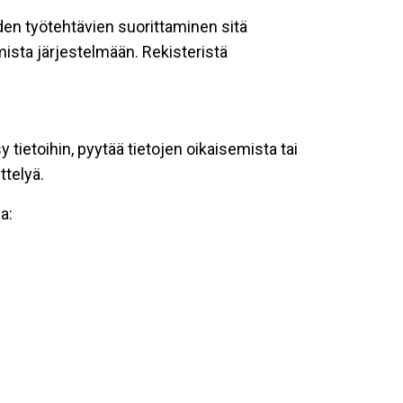
oiden työtehtävien suorittaminen sitä
ista järjestelmään. Rekisteristä
tietoihin, pyytää tietojen oikaisemista tai
ttelyä.
a: