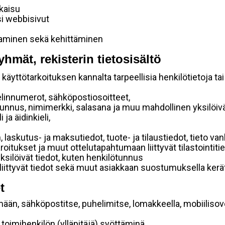
lkaisu
si webbisivut
taminen sekä kehittäminen
yhmät, rekisterin tietosisältö
käyttötarkoituksen kannalta tarpeellisia henkilötietoja tai
elinnumerot, sähköpostiosoitteet,
ätunnus, nimimerkki, salasana ja muu mahdollinen yksilöiv
ja äidinkieli,
, laskutus- ja maksutiedot, tuote- ja tilaustiedot, tieto
 varoitukset ja muut ottelutapahtumaan liittyvät tilastointiti
yksilöivät tiedot, kuten henkilötunnus
 liittyvät tiedot sekä muut asiakkaan suostumuksella kerät
t
mään, sähköpostitse, puhelimitse, lomakkeella, mobiilisove
i toimihenkilön (ylläpitäjä) syöttäminä