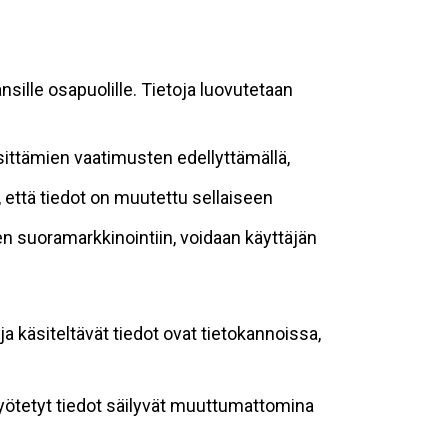
sille osapuolille. Tietoja luovutetaan
sittämien vaatimusten edellyttämällä,
n, että tiedot on muutettu sellaiseen
suoramarkkinointiin, voidaan käyttäjän
ja käsiteltävät tiedot ovat tietokannoissa,
 syötetyt tiedot säilyvät muuttumattomina