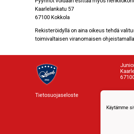
Pyynnöt voidaan esittää myös henkilökoht
Kaarlelankatu 57
67100 Kokkola
Rekisteröidyllä on aina oikeus tehdä valitu
toimivaltaisen viranomaisen ohjeistamalla 
Junio
Kaarl
67100
Tietosuojaseloste
Valme
Ismo 
0407
Käytämme siv
ismo.