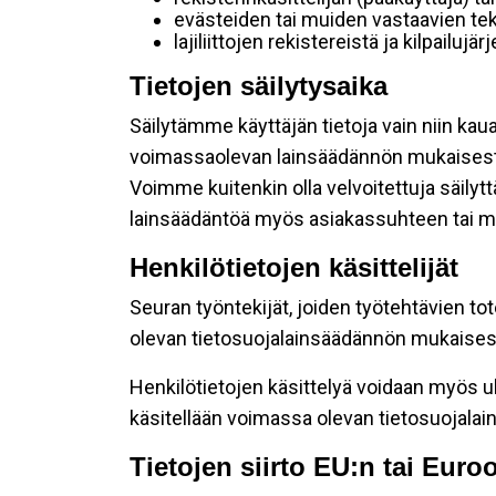
evästeiden tai muiden vastaavien tek
lajiliittojen rekistereistä ja kilpailujä
Tietojen säilytysaika
Säilytämme käyttäjän tietoja vain niin kau
voimassaolevan lainsäädännön mukaisest
Voimme kuitenkin olla velvoitettuja säily
lainsäädäntöä myös asiakassuhteen tai mu
Henkilötietojen käsittelijät
Seuran työntekijät, joiden työtehtävien to
olevan tietosuojalainsäädännön mukaisesti
Henkilötietojen käsittelyä voidaan myös ul
käsitellään voimassa olevan tietosuojala
Tietojen siirto EU:n tai Eur