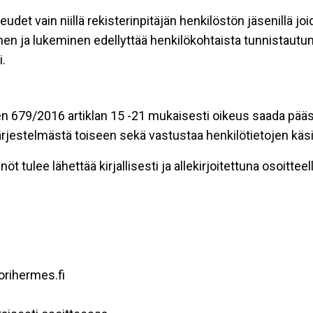
eudet vain niillä rekisterinpitäjän henkilöstön jäsenillä j
nen ja lukeminen edellyttää henkilökohtaista tunnistautum
.
n 679/2016 artiklan 15 -21 mukaisesti oikeus saada pääsy 
t järjestelmästä toiseen sekä vastustaa henkilötietojen käsi
öt tulee lähettää kirjallisesti ja allekirjoitettuna osoitteell
orihermes.fi