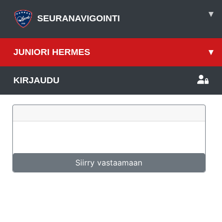
▾
SEURANAVIGOINTI
JUNIORI HERMES
▾
KIRJAUDU