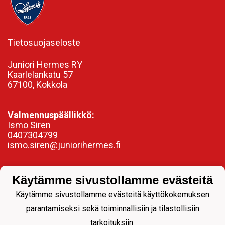
Tietosuojaseloste
Juniori Hermes RY
Kaarlelankatu 57
67100, Kokkola
Valmennuspäällikkö:
Ismo Siren
0407304799
ismo.siren@juniorihermes.fi
Käytämme sivustollamme evästeitä
Käytämme sivustollamme evästeitä käyttökokemuksen
parantamiseksi sekä toiminnallisiin ja tilastollisiin
tarkoituksiin.