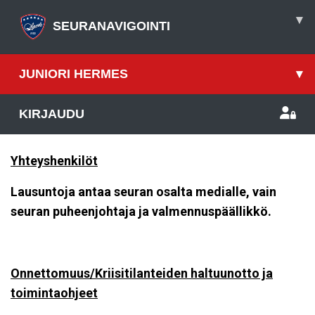
▾
SEURANAVIGOINTI
JUNIORI HERMES
▾
KIRJAUDU
Yhteyshenkilöt
Lausuntoja antaa seuran osalta medialle, vain
seuran puheenjohtaja ja valmennuspäällikkö.
Onnettomuus/Kriisitilanteiden haltuunotto ja
toimintaohjeet