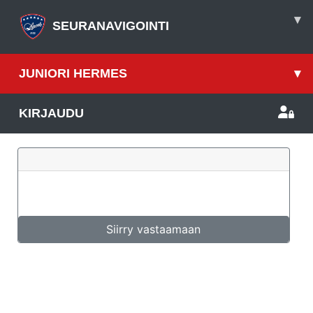
▾
SEURANAVIGOINTI
JUNIORI HERMES
▾
KIRJAUDU