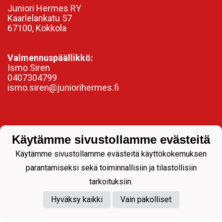
Juniori Hermes RY
Kaarlelankatu 57
67100, Kokkola
Valmennuspäällikkö:
Ismo Siren
0407304799
ismo.siren@juniorihermes.fi
Käytämme sivustollamme evästeitä
Käytämme sivustollamme evästeitä käyttökokemuksen
parantamiseksi sekä toiminnallisiin ja tilastollisiin
tarkoituksiin.
Powered by
Hyväksy kaikki
Vain pakolliset