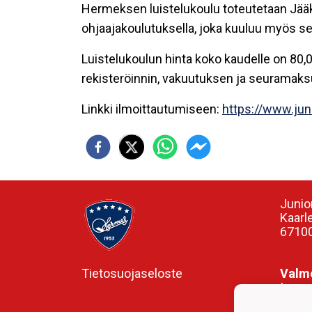
Hermeksen luistelukoulu toteutetaan Jääki
ohjaajakoulutuksella, joka kuuluu myös se
Luistelukoulun hinta koko kaudelle on 80,
rekisteröinnin, vakuutuksen ja seuramaks
Linkki ilmoittautumiseen:
https://www.jun
Junio
Kaarl
67100
Tietosuojaseloste
Valme
Ismo 
0407