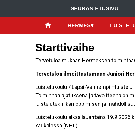
SEURAN ETUSIVU
HERMES
▾
LUISTEL
Starttivaihe
Tervetuloa mukaan Hermeksen toimintaan 
Tervetuloa ilmoittautumaan Juniori He
Luistelukoulu / Lapsi-Vanhempi –luistelu, 
Toiminnan ajatuksena ja tavoitteena on moni
luistelutekniikan oppimisen ja mahdollisu
Luistelukoulu alkaa lauantaina 19.9.2026 kl
kaukalossa (NHL).