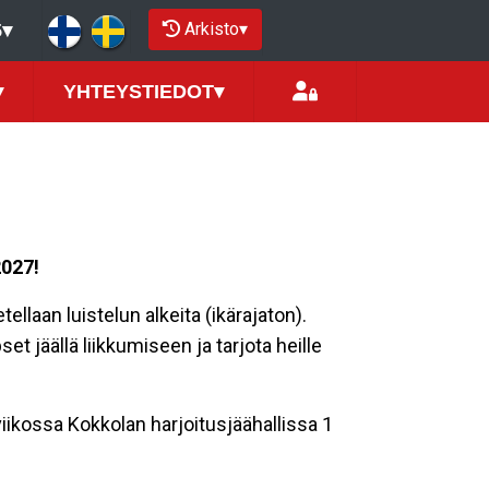
Arkisto
▾
5
▾
▾
YHTEYSTIEDOT
▾
2027!
llaan luistelun alkeita (ikärajaton).
et jäällä liikkumiseen ja tarjota heille
viikossa Kokkolan harjoitusjäähallissa 1