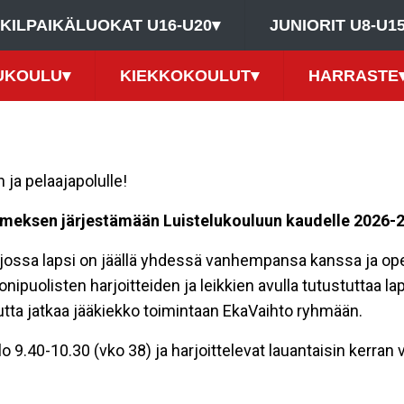
KILPAIKÄLUOKAT U16-U20
▾
JUNIORIT U8-U1
UKOULU
▾
KIEKKOKOULUT
▾
HARRASTE
ja pelaajapolulle!
rmeksen järjestämään Luistelukouluun kaudelle 2026-
jossa lapsi on jäällä yhdessä vanhempansa kanssa ja opete
puolisten harjoitteiden ja leikkien avulla tutustuttaa laps
utta jatkaa jääkiekko toimintaan EkaVaihto ryhmään.
o 9.40-10.30 (vko 38) ja harjoittelevat lauantaisin kerran 