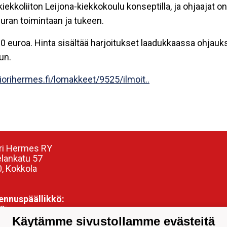
ekkoliiton Leijona-kiekkokoulu konseptilla, ja ohjaajat o
uran toimintaan ja tukeen.
00 euroa. Hinta sisältää harjoitukset laadukkaassa ohjau
un.
iorihermes.fi/lomakkeet/9525/ilmoit..
ri Hermes RY
elankatu 57
, Kokkola
nnuspäällikkö:
Siren
304799
Käytämme sivustollamme evästeitä