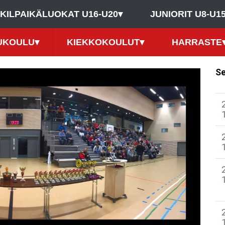
KILPAIKÄLUOKAT U16-U20
▾
JUNIORIT U8-U1
UKOULU
▾
KIEKKOKOULUT
▾
HARRASTE
Se