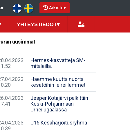
Arkisto
▾
5
▾
▾
YHTEYSTIEDOT
▾
uran uusimmat
28.04.2023
Hermes-kasvatteja SM-
11.52
mitaleilla.
27.04.2023
Haemme kuutta nuorta
10.20
kesätöihin leireillemme!
26.04.2023
Jesper Kotajärvi palkittiin
17.41
Keski-Pohjanmaan
Urheilugaalassa
24.04.2023
U16 Kesäharjoitusryhmä
10.39