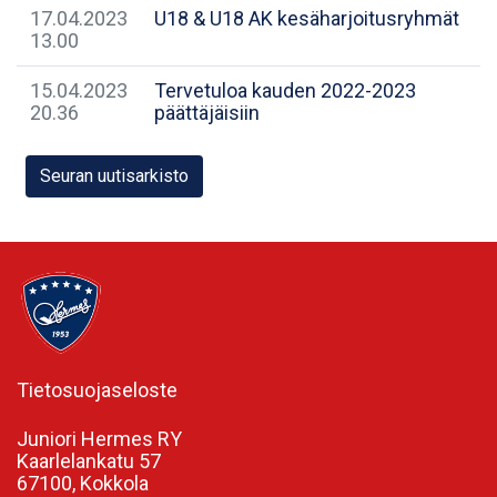
17.04.2023
U18 & U18 AK kesäharjoitusryhmät
13.00
15.04.2023
Tervetuloa kauden 2022-2023
20.36
päättäjäisiin
Seuran uutisarkisto
Tietosuojaseloste
Juniori Hermes RY
Kaarlelankatu 57
67100, Kokkola