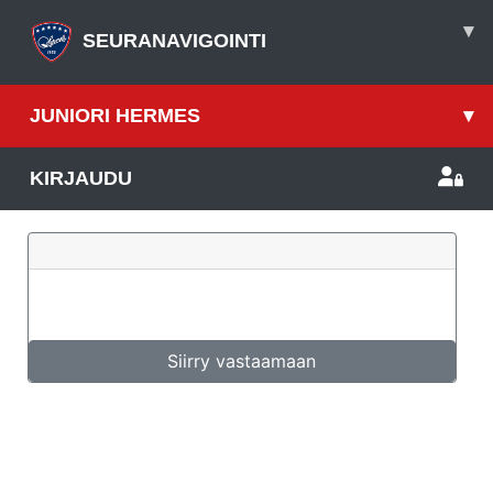
▾
SEURANAVIGOINTI
JUNIORI HERMES
▾
KIRJAUDU