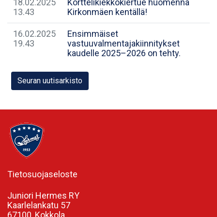
18.02.2025
Korttelikiekkokiertue huomenna
13.43
Kirkonmäen kentällä!
16.02.2025
Ensimmäiset
19.43
vastuuvalmentajakiinnitykset
kaudelle 2025–2026 on tehty.
Seuran uutisarkisto
Tietosuojaseloste
Juniori Hermes RY
Kaarlelankatu 57
67100, Kokkola