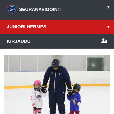
▾
SEURANAVIGOINTI
JUNIORI HERMES
▾
KIRJAUDU