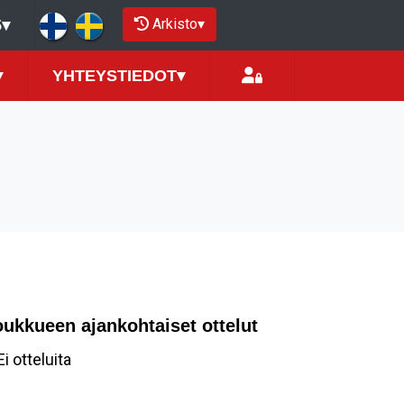
Arkisto
▾
5
▾
▾
YHTEYSTIEDOT
▾
oukkueen ajankohtaiset ottelut
Ei otteluita