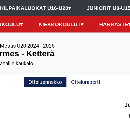
KILPAIKÄLUOKAT U16-U20
▾
JUNIORIT U8-U1
UKOULU
▾
KIEKKOKOULUT
▾
HARRASTE
Mestis U20 2024 - 2025
rmes - Ketterä
ähallin kaukalo
Otteluennakko
Otteluraportti
J