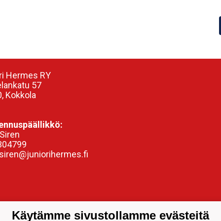
ri Hermes RY
elankatu 57
, Kokkola
nnuspäällikkö:
Siren
304799
siren@juniorihermes.fi
Käytämme sivustollamme evästeitä