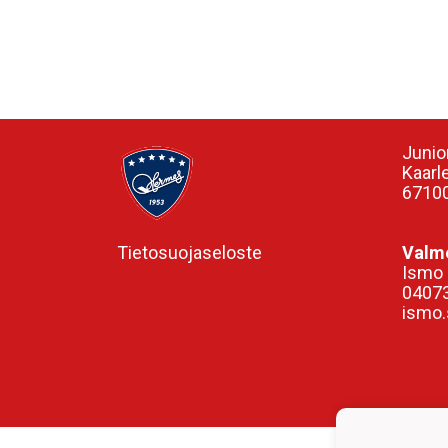
Junio
Kaarl
67100
Tietosuojaseloste
Valme
Ismo 
0407
ismo.