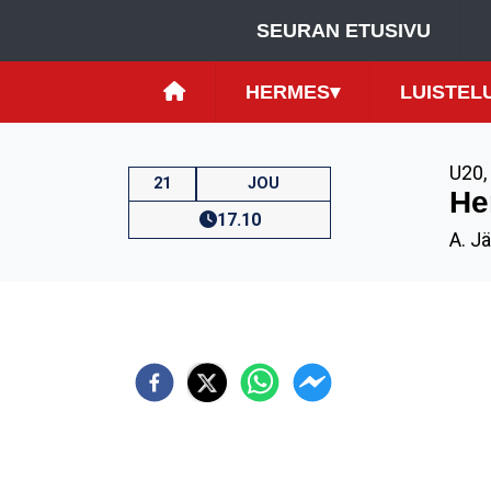
SEURAN ETUSIVU
HERMES
▾
LUISTEL
U20
,
21
JOU
He
17.10
A. Jä