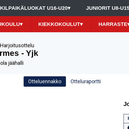
KILPAIKÄLUOKAT U16-U20
▾
JUNIORIT U8-U1
UKOULU
▾
KIEKKOKOULUT
▾
HARRASTE
Harjoitusottelu
rmes - Yjk
la jäähalli
Otteluennakko
Otteluraportti
J