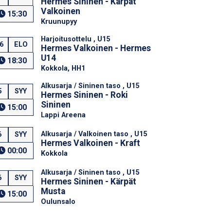
Hermes Sininen - Kärpät
Valkoinen
15:30
Kruunupyy
Harjoitusottelu , U15
6
ELO
Hermes Valkoinen - Hermes
U14
18:30
Kokkola, HH1
Alkusarja / Sininen taso , U15
5
SYY
Hermes Sininen - Roki
Sininen
15:00
Lappi Areena
Alkusarja / Valkoinen taso , U15
6
SYY
Hermes Valkoinen - Kraft
00:00
Kokkola
Alkusarja / Sininen taso , U15
6
SYY
Hermes Sininen - Kärpät
Musta
15:00
Oulunsalo