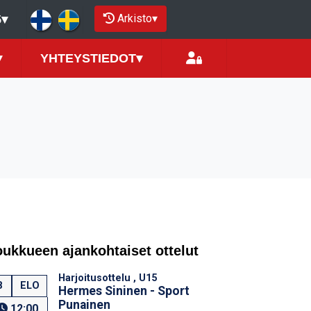
Arkisto
▾
5
▾
▾
YHTEYSTIEDOT
▾
oukkueen ajankohtaiset ottelut
Harjoitusottelu , U15
8
ELO
Hermes Sininen - Sport
Punainen
12:00