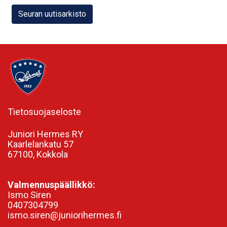
Seuran uutisarkisto
Tietosuojaseloste
Juniori Hermes RY
Kaarlelankatu 57
67100, Kokkola
Valmennuspäällikkö:
Ismo Siren
0407304799
ismo.siren@juniorihermes.fi