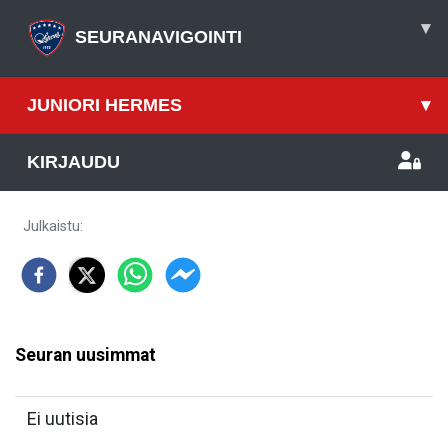
▾
SEURANAVIGOINTI
JUNIORI HERMES
▾
KIRJAUDU
Julkaistu
:
Seuran uusimmat
Ei uutisia