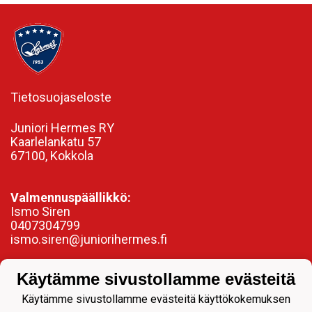
Tietosuojaseloste
Juniori Hermes RY
Kaarlelankatu 57
67100, Kokkola
Valmennuspäällikkö:
Ismo Siren
0407304799
ismo.siren@juniorihermes.fi
Käytämme sivustollamme evästeitä
Käytämme sivustollamme evästeitä käyttökokemuksen